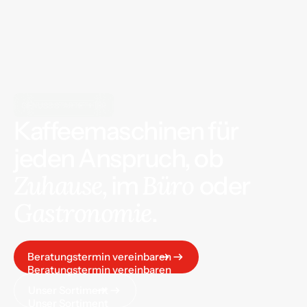
GENUSS STARTET HIER
Kaffeemaschinen für
jeden Anspruch, ob
Zuhause,
Büro
im
oder
Gastronomie
.
Beratungstermin vereinbaren
Beratungstermin vereinbaren
Unser Sortiment
Unser Sortiment