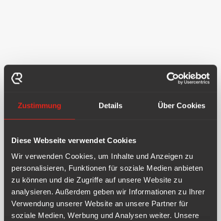
FAQ
Zustimmung
Details
Über Cookies
Häufige Fragen rund um
Kaffeemaschinen, Zubehör
Diese Webseite verwendet Cookies
& Service
Wir verwenden Cookies, um Inhalte und Anzeigen zu
personalisieren, Funktionen für soziale Medien anbieten
Hier finden Sie Antworten auf die wichtigsten Fragen
zu können und die Zugriffe auf unsere Website zu
zu Kaffeemaschinen, Service, Reparatur, Zubehör und
analysieren. Außerdem geben wir Informationen zu Ihrer
Schulungen. So haben Sie alle Infos auf einen Blick.
Verwendung unserer Website an unsere Partner für
soziale Medien, Werbung und Analysen weiter. Unsere
Kontakt aufnehmen