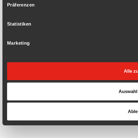
Präferenzen
Statistiken
Marketing
Alle z
Auswahl 
Able