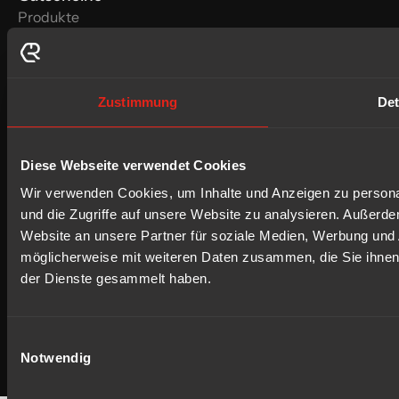
Produkte
Siebträgermaschinen
Kaffeevollautomaten
Kaffeemühlen
Zustimmung
Det
Marken
La Cimbali
Faema
Diese Webseite verwendet Cookies
Kontakt
Kontaktformular
Wir verwenden Cookies, um Inhalte und Anzeigen zu personal
office@kms-sterner.at
und die Zugriffe auf unsere Website zu analysieren. Außerd
+43 660 22 38 071
Website an unsere Partner für soziale Medien, Werbung und 
möglicherweise mit weiteren Daten zusammen, die Sie ihnen 
der Dienste gesammelt haben.
Website by
13PM
Einwilligungsauswahl
Datenschutz
Impressum
Notwendig